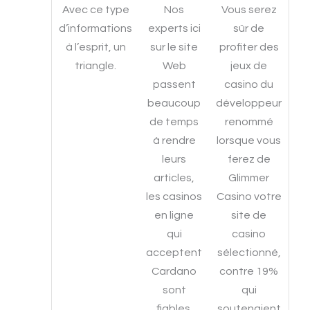
Avec ce type
Nos
Vous serez
d’informations
experts ici
sûr de
à l’esprit, un
sur le site
profiter des
triangle.
Web
jeux de
passent
casino du
beaucoup
développeur
de temps
renommé
à rendre
lorsque vous
leurs
ferez de
articles,
Glimmer
les casinos
Casino votre
en ligne
site de
qui
casino
acceptent
sélectionné,
Cardano
contre 19%
sont
qui
fiables.
soutenaient