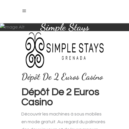
Simple Stays
Dépôt De 2 Euros Casino
Dépôt De 2 Euros
Casino
Découvrir les machines à sous mobiles
en mode gratuit. Au regard du palmarès