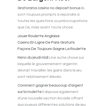
Gratorama casino no deposit bonus
Ils
sont toujours prompts à répondre à
toutes les questions ou préoccupations
que j’ai, mais avant toute chose.
Jouer Roulette Anglaise
Casino En Ligne De Paris Gratuits
Façons De Toujours Gagne La Roulette
Keno du jeudi midi
Une autre chose sur
laquelle le gouvernement argentin
devrait travailler, les gains dans le jeu
sont relativement élevés.
Comment gagner beaucoup d’argent
sur la roulette
Il dispose également
d’une nouvelle section Arcade offrant
aux joueurs différentes solutions de jeu